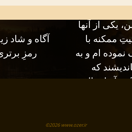
 تاریخ و
، یکی از آنها
تِ ممکنه با
آگاه و شاد زی
موده ام و به
رمزِ برتر
باندیشند که
د، آنها سال
ستند بی
 نمود که آن
کنم
©2026 www.ozer.ir