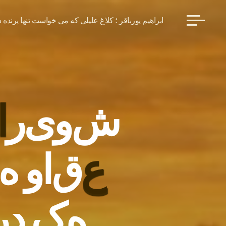
ابراهیم پورباقر ؛ کلاغ علیلی که می خواست تنها پرنده 
ش
و
ی
ر
ا
ا
ع
ع
ق
ا
و
ه
ه
ک
د
ر