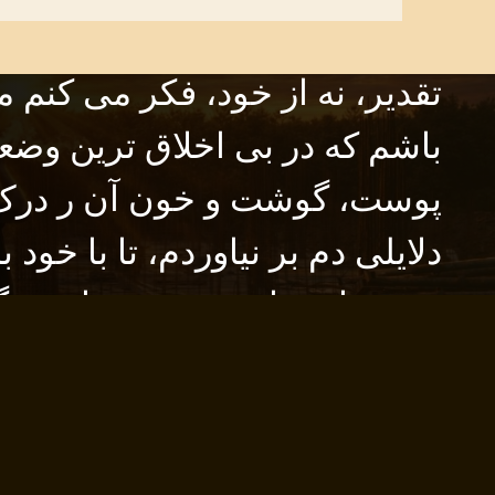
که مادام از طبیعت می بخشند، از
تقدیر، نه از خود، فکر می کنم من
باشم که در بی اخلاق ترین وضعی
پوست، گوشت و خون آن ر درک ن
دلایلی دم بر نیاوردم، تا با خود 
موجوداتی با هوش و بسیار زرنگن
هاست که برای من واژه هائی ه
عنوان، پس تمامِ تلاشم ر خواهم
رابطهِ خونیِ ابلهانه ر فراموش 