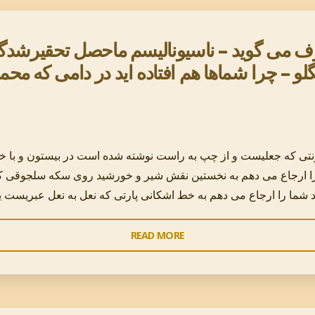
گذشتِ
مرگ
زمان
و
 می گوید – ناسیونالیسم ماحصل تحقیرشدگی 
روز
صاعقه
به
گلو – چرا شماها هم افتاده اید در دامی که م
خواهم
روز
سپرد
خود
از
را
سال
برجسته
ها
تر
پیش
 ارجاع می دهم به نخستین نقش شیر و خورشید روی سکه سلجوقی که
نشان
در
خواهند
هر
داد
شکست
"چرا
READ MORE
تا
و
محمد
جائی
دوباره
جواد
که
برخاستنی،
ظریف
آن
من
دارد