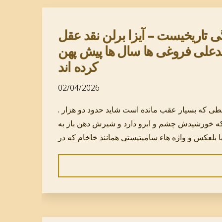
تاریخیست – آیزا برلن نقد عقل
حمدعلی فروغی ها سال ها پیش پهن
کرده اند
02/04/2026
. آقای ظریف شما ر ارجاع می دهم به متون پسا بیزنتی که جعلیست و از چپ به راست نوشته شده است در بیستون و با خطی که بسیار عقب مانده است شاید حدود دو هزار
 خورشیدش چشم و ابرو دارد و شیرش دهن باز به