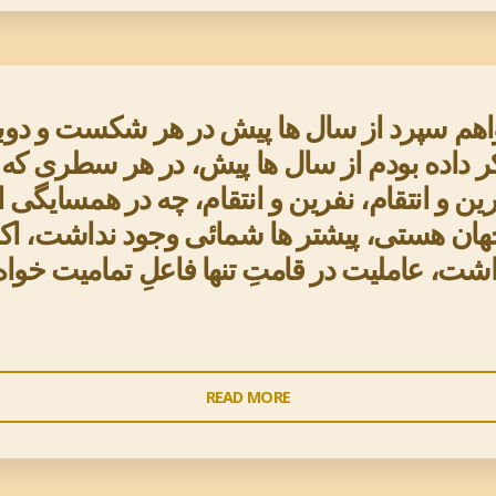
سازمان
وسعت
بر
کودتا
جغرافیائی
اساسِ
می
و
قرابت
کنند"
جمعیت،
است،
اهم سپرد از سال ها پیش در هر شکست و دوبار
پارامتر
اینست
 تذکر داده بودم از سال ها پیش، در هر سطری ک
هاء
که
رین و انتقام، نفرین و انتقام، چه در همسایگی
منفی
حذفِ
 جهان هستی، پیشتر ها شمائی وجود نداشت، اک
در
اجزاء
جنگ
هیچ
شت، عاملیت در قامتِ تنها فاعلِ تمامیت خوا
ها
اهمیتی
هستند
ندارد"
و
این
"شمایان
READ MORE
پارامتر
ر
ها
به
با
مِهِ