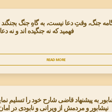
امه جنگ، وقتِ دعا نیست، به گاهِ جنگ بجنگند و ه
فهمید که نه جنگیده اند و نه دع
"بگذار
READ MORE
آنانی
که
فکر
می
کنند
بور به پیشنهاد قاضی شارح خود را تسلیم نمای
هنگامه
نیشابور و مردمش از ویرانی و نابودی در امان
جنگ،