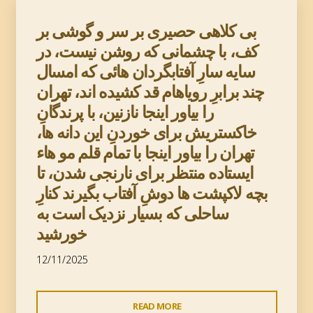
بی کلاهی حصیری بر سر و گوشی بر
کف، با چشمانی که روشن نیست، در
سایه سارِ آفتابگردان هائی که امسال
چند برابرِ رویاهام قد کشیده اند، تهران
را بیاور اینجا نازنین، با پرندگانِ
خاکستریش برای خوردنِ این دانه ها،
تهران را بیاور اینجا با تمام قلم مو هاء
ایستاده منتظر برای نارنجی شدن، تا
بچه لاکپشت ها دوشِ آفتاب بگیرند کنارِ
ساحلی که بسیار نزدیک است به
خورشید
12/11/2025
"بی
READ MORE