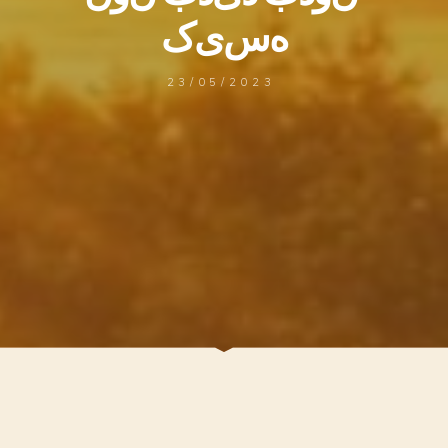
ه
س
ی
ک
23/05/2023