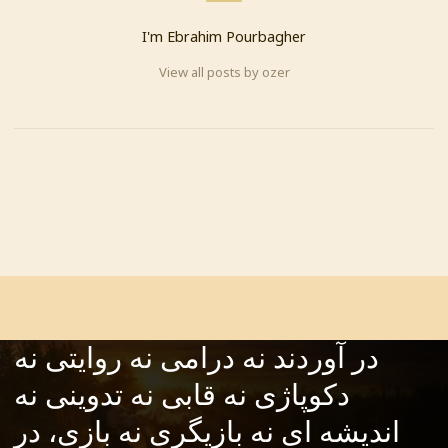
I'm Ebrahim Pourbagher
View all posts by ozer
PREVIOUS
تهمینه میلانی و تمام کسانی که
نمی توانند فیلم بسازند در نبود
اعمال استاندارد هایی آکادمیک
چگونه سر از سینماء این مملکت
در آوردند نه درامی نه روایتی نه
دکوپاژی نه قابی نه تدوینی نه
اندیشه ای نه بازیگری نه بازی، در