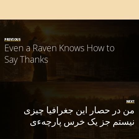
PREVIOUS
Even a Raven Knows How to
Say Thanks
NEXT
من در حصار این جغرافیا چیزی
نیستم جز یک خرس پارچهءی