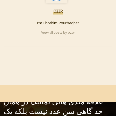
OZER
I'm Ebrahim Pourbagher
View all posts by ozer
PREVIOUS
بایست بپذیریم که سامان سالور
در سه کام حبس یک کودک است با
علاقه مندی هائی تماتیک در همان
حد گاهی سن عدد نیست بلکه یک