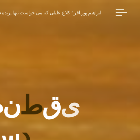
ابراهیم پورباقر ؛ کلاغ علیلی که می خواست تنها پرنده 
ی
ق
ط
ن
م
د
س