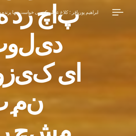
پ
ا
چ
ر
د
ه
ابراهیم پورباقر ؛ کلاغ علیلی که می خواست تنها پرنده 
د
ی
ل
و
ت
ا
ی
ک
ی
ز
و
ن
م
ت
م
ش
چ
ر