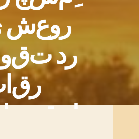
ر
و
ع
ش
ی
ر
د
ت
ق
و
ر
ق
ا
ب
ا
ه
ق
م
ح
ا