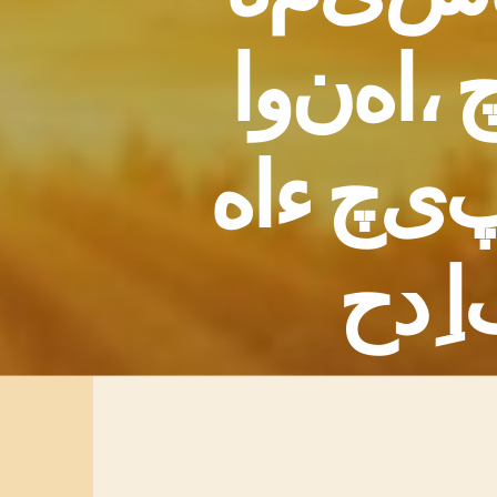
،
ا
ه
ن
و
ا
ی
چ
ء
ا
ه
ا
د
ح
ن
د
و
ب
ن