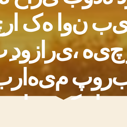
ب
ن
و
ا
ه
ک
ا
ر
چ
چ
ی
ه
،
ی
ر
ا
ز
و
د
پ
ر
و
پ
م
ی
ه
ا
ر
ب
ن
و
ا
ه
ک
ن
ی
ا
و
د