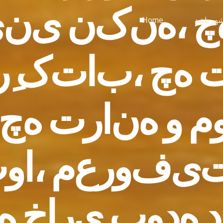
چ
،
ه
ن
ک
ن
ی
ن
ی
شهر باشد
Home
ه
چ
،
ب
ا
ت
ک
ر
م
و
ه
ن
ا
ر
ت
ه
چ
ی
ف
و
ر
ع
م
،
ا
و
ت
د
ه
د
و
ب
ی
ر
ا
خ
ه