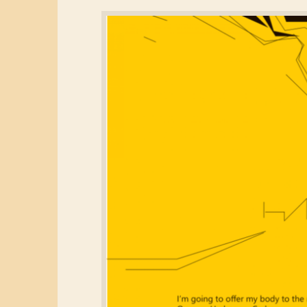
ا
گ
چ
ی
ه
ن
د
ه
ب
ز
گ
ا