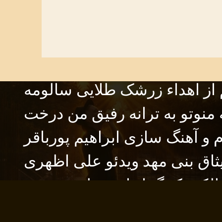
PREVIOUS
 از اهداء زرشک طلایی سالومه
منوتو به ترانه رفیق من درخت
ام و آهنگ سازی ابراهیم پورباقر
ثاق بنی مهد ویدئو علی اظهری
الکتریک گیتار امید ملت دوست