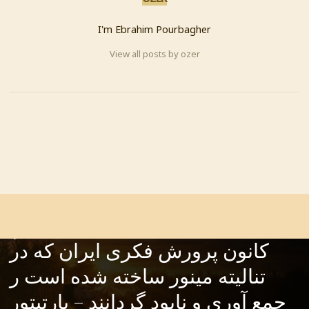
I'm Ebrahim Pourbagher
View all posts by ozer
PREVIOUS
چنانچه روزی بشوم رئیس خانه
موسیقی ایران با مسئولیت
نامحدود، دستور خواهم داد تمامی
آثار موسیقائی کودکان و نوجوانانِ
کانون پرورش فکری ایران که در
تنالیته مینور ساخته شده است ر
جمع آوری و نابود گردانند – پارتیتور