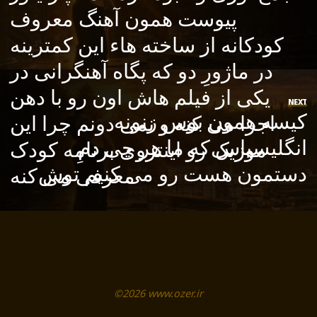
پیوست همون آهنگ معروف
کودکانه از ساخته هاء این کمترینه
در ماژورِ دو که پگاه آهنگرانی در
یکی از فیلم هاش اون رو با دهن
NEXT
کیسه همون بوس زنونه
اجرا می کنه و نمی دونم چرا این
انگلیسیاس که ما هر چی دمِ
موزیک رو اینتروی برنامه کودک
دستمون هست رو می کنیم توش
معرفی می کنه
©2026 www.ozer.ir