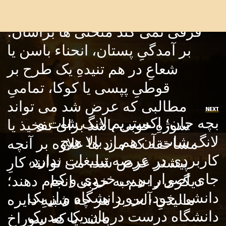
تفریحاتِ ارزان قیمتِ آنهاست،
فرقی نمی کند منحنی ها براشان؛
بر آمدگیِ پستان، انحناء باسن یا
شعاعِ در هم تنیدهِ یک طرح بر
قوطیِ پپسی یا کوکا، تمامیِ
مطالبی که عرض شد می تواند
NEXT
بچه جان؛ اکستریم لانگ شات و
سوژهِ خوبی باشد برای تفخیذ یا
لانگ شات آن هم از بالا هیچ
مساحقه که مرد ها علاوه بر آنچه
کاربردی در عرصه تبلیغات ندارد،
پیشتر عرض شد، می توانند کارِ
جای اصرار بر بی خردی و کم
دیگری را هم به خوبی انجام دهند؛
دانشی خود، برو دانشگاه و از یک
مالیدنِ آلت بر هر چه شبیهِ دایره
دانشگاه درست درمان یک مدرک
باشد یا که سوراخ