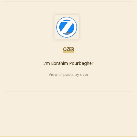
OZER
I'm Ebrahim Pourbagher
View all posts by ozer
PREVIOUS
دوشیزه سی بِکار، مرد هاء
هتروسکشوال به آرم هاء تجاری
هم رحم نمی کنند، چشم چرانی از